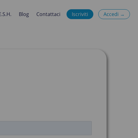
E.S.H.
Blog
Contattaci
Iscriviti
Accedi →